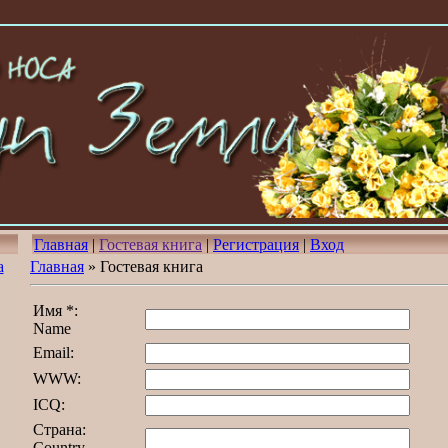
Главная
|
Гостевая книга
|
Регистрация
|
Вход
а
Главная
» Гостевая книга
Имя *:
Name
Email:
WWW:
ICQ:
Страна:
Country