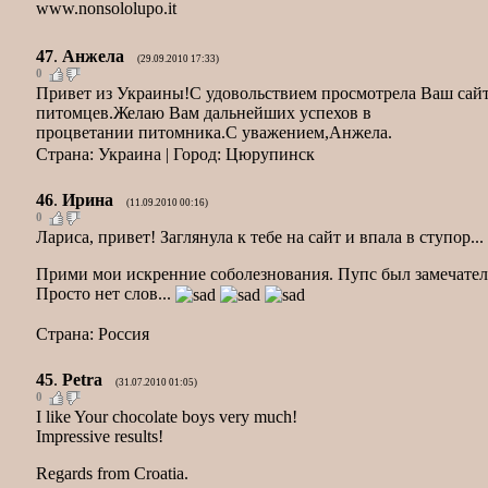
www.nonsololupo.it
47
.
Анжела
(29.09.2010 17:33)
0
Привет из Украины!С удовольствием просмотрела Ваш сай
питомцев.Желаю Вам дальнейших успехов в
процветании питомника.С уважением,Анжела.
Страна: Украина | Город: Цюрупинск
46
.
Ирина
(11.09.2010 00:16)
0
Лариса, привет! Заглянула к тебе на сайт и впала в ступор...
Прими мои искренние соболезнования. Пупс был замечате
Просто нет слов...
Страна: Россия
45
.
Petra
(31.07.2010 01:05)
0
I like Your chocolate boys very much!
Impressive results!
Regards from Croatia.