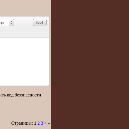
фт
Страницы:
1
2
3
4
»