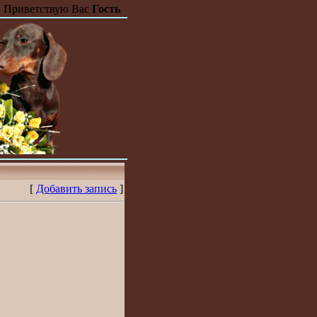
Приветствую Вас
Гость
[
Добавить запись
]