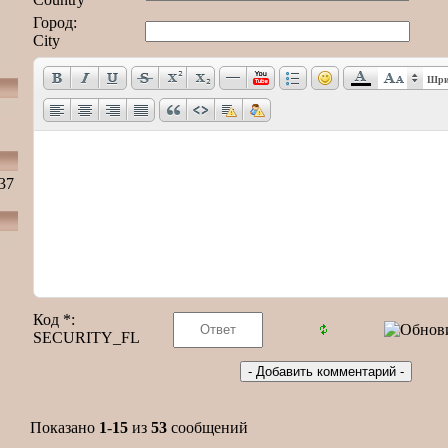
Город:
City
Шри
37
Код *:
SECURITY_FL
Показано
1
-
15
из
53
сообщений