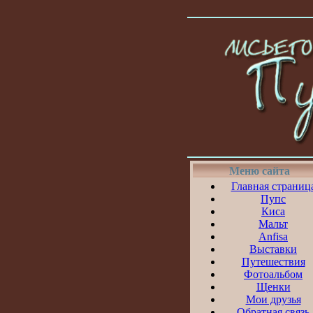
Меню сайта
Главная страниц
Пупс
Киса
Мальт
Anfisa
Выставки
Путешествия
Фотоальбом
Щенки
Мои друзья
Обратная связь