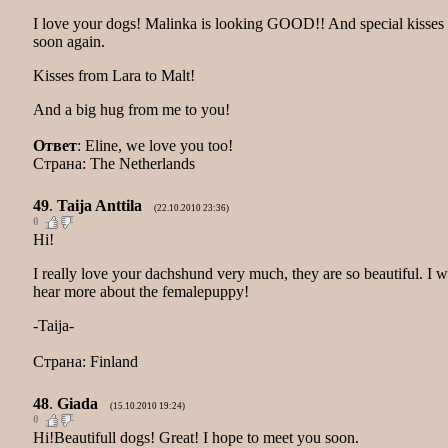
I love your dogs! Malinka is looking GOOD!! And special kisses 
soon again.
Kisses from Lara to Malt!
And a big hug from me to you!
Ответ
: Eline, we love you too!
Страна: The Netherlands
49
.
Taija Anttila
(22.10.2010 23:36)
0
Hi!
I really love your dachshund very much, they are so beautiful. I w
hear more about the femalepuppy!
-Taija-
Страна: Finland
48
.
Giada
(15.10.2010 19:24)
0
Hi!Beautifull dogs! Great! I hope to meet you soon.