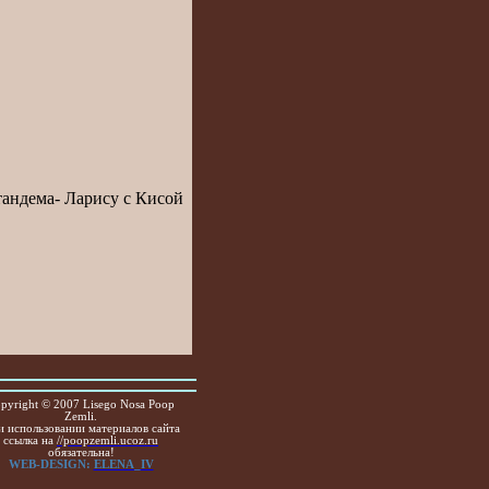
тандема- Ларису с Кисой
pyright © 2007 Lisego Nosa Poop
Zemli.
 использовании материалов сайта
ссылка на
//poopzemli.ucoz.ru
обязательна!
WEB-DESIGN:
ELENA_IV