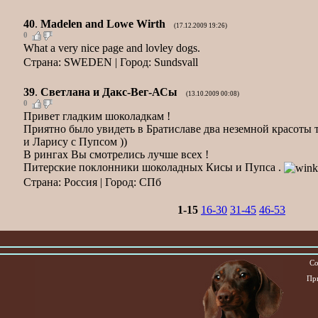
40
.
Madelen and Lowe Wirth
(17.12.2009 19:26)
0
What a very nice page and lovley dogs.
Страна: SWEDEN | Город: Sundsvall
39
.
Светлана и Дакс-Вег-АСы
(13.10.2009 00:08)
0
Привет гладким шоколадкам !
Приятно было увидеть в Братиславе два неземной красоты 
и Ларису с Пупсом ))
В рингах Вы смотрелись лучше всех !
Питерские поклонники шоколадных Кисы и Пупса .
Страна: Россия | Город: СПб
1-15
16-30
31-45
46-53
Co
При