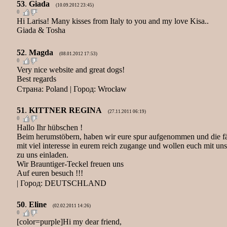
53
.
Giada
(10.09.2012 23:45)
0
Hi Larisa! Many kisses from Italy to you and my love Kisa..
Giada & Tosha
52
.
Magda
(08.01.2012 17:53)
0
Very nice website and great dogs!
Best regards
Страна: Poland | Город: Wrocław
51
.
KITTNER REGINA
(27.11.2011 06:19)
0
Hallo Ihr hübschen !
Beim herumstöbern, haben wir eure spur aufgenommen und die fä
mit viel interesse in eurem reich zugange und wollen euch mit u
zu uns einladen.
Wir Brauntiger-Teckel freuen uns
Auf euren besuch !!!
| Город: DEUTSCHLAND
50
.
Eline
(02.02.2011 14:26)
0
[color=purple]Hi my dear friend,