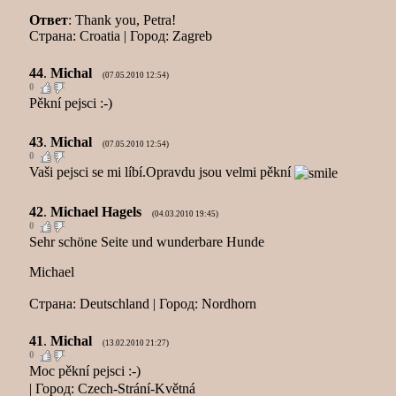
Ответ
: Thank you, Petra!
Страна: Croatia | Город: Zagreb
44
.
Michal
(07.05.2010 12:54)
0
Pěkní pejsci :-)
43
.
Michal
(07.05.2010 12:54)
0
Vaši pejsci se mi líbí.Opravdu jsou velmi pěkní
42
.
Michael Hagels
(04.03.2010 19:45)
0
Sehr schöne Seite und wunderbare Hunde
Michael
Страна: Deutschland | Город: Nordhorn
41
.
Michal
(13.02.2010 21:27)
0
Moc pěkní pejsci :-)
| Город: Czech-Strání-Květná